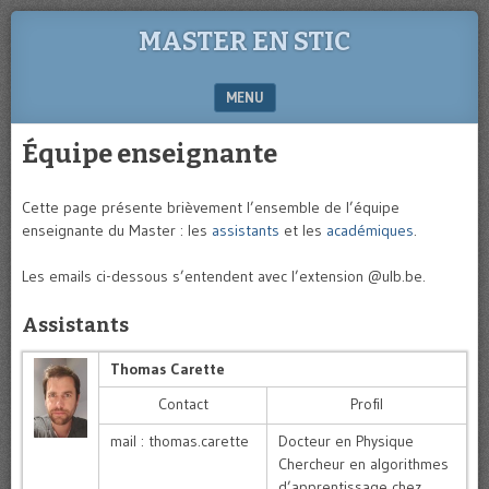
MASTER EN STIC
MENU
SKIP TO CONTENT
Équipe enseignante
Cette page présente brièvement l’ensemble de l’équipe
enseignante du Master : les
assistants
et les
académiques
.
Les emails ci-dessous s’entendent avec l’extension @ulb.be.
Assistants
Thomas Carette
Contact
Profil
mail : thomas.carette
Docteur en Physique
Chercheur en algorithmes
d’apprentissage chez