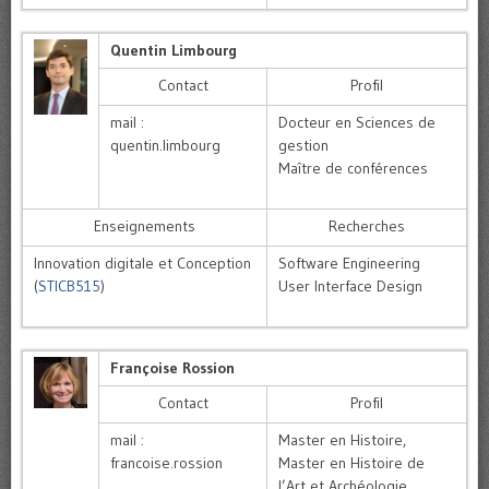
Quentin Limbourg
Contact
Profil
mail :
Docteur en Sciences de
quentin.limbourg
gestion
Maître de conférences
Enseignements
Recherches
Innovation digitale et Conception
Software Engineering
(
STICB515
)
User Interface Design
Françoise Rossion
Contact
Profil
mail :
Master en Histoire,
francoise.rossion
Master en Histoire de
l’Art et Archéologie,