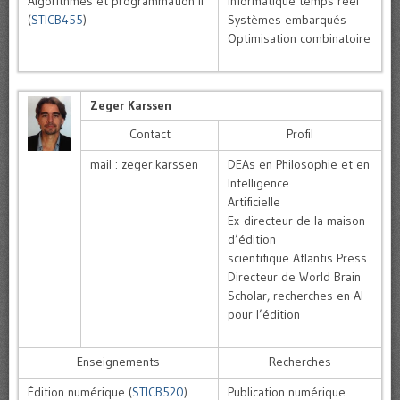
Algorithmes et programmation II
Informatique temps réel
(
STICB455
)
Systèmes embarqués
Optimisation combinatoire
Zeger Karssen
Contact
Profil
mail : zeger.karssen
DEAs en Philosophie et en
Intelligence
Artificielle
Ex-directeur de la maison
d’édition
scientifique Atlantis Press
Directeur de World Brain
Scholar, recherches en AI
pour l’édition
Enseignements
Recherches
Édition numérique (
STICB520
)
Publication numérique