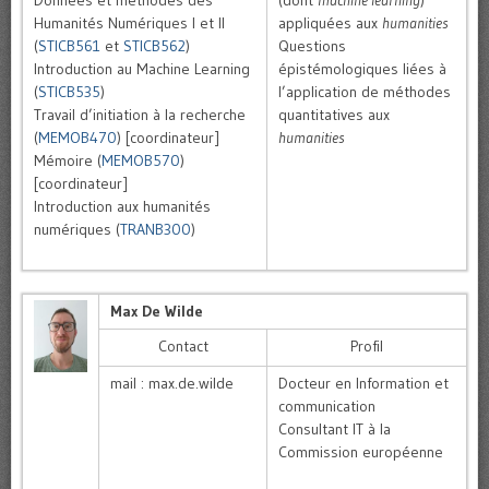
Données et méthodes des
(dont
machine learning
)
Humanités Numériques I et II
appliquées aux
humanities
(
STICB561
et
STICB562
)
Questions
Introduction au Machine Learning
épistémologiques liées à
(
STICB535
)
l’application de méthodes
Travail d’initiation à la recherche
quantitatives aux
(
MEMOB470
) [coordinateur]
humanities
Mémoire (
MEMOB570
)
[coordinateur]
Introduction aux humanités
numériques (
TRANB300
)
Max De Wilde
Contact
Profil
mail : max.de.wilde
Docteur en Information et
communication
Consultant IT à la
Commission européenne