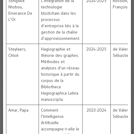
Songfack
L’intégration de la
2024-2025
Rossion,
Ntobou,
technologie
Françoise
Emerance De
blockchain dans les
L’Or
processus
d’entreprise liés à la
gestion de la chaîne
d’approvisionnement.
Steylaers,
Hagiographie et
2024-2025
de Valeriola
Chloé
théorie des graphes.
Sébastien
Méthodes et
analyses d’un réseau
historique à partir du
corpus de la
Bibliotheca
Hagiographica Latina
manuscripta.
Amar, Papa
Comment
2023-2024
de Valeriola
l’Intelligence
Sébastien
Artificielle
accompagne-t-elle le