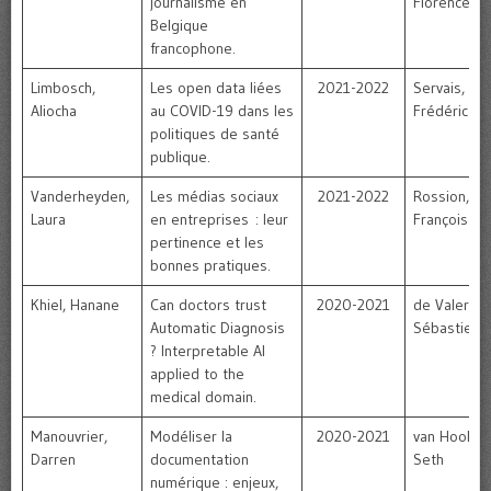
journalisme en
Florence
Belgique
francophone.
Limbosch,
Les open data liées
2021-2022
Servais,
Aliocha
au COVID-19 dans les
Frédéric
politiques de santé
publique.
Vanderheyden,
Les médias sociaux
2021-2022
Rossion,
Laura
en entreprises : leur
Françoise
pertinence et les
bonnes pratiques.
Khiel, Hanane
Can doctors trust
2020-2021
de Valeriola
Automatic Diagnosis
Sébastien
? Interpretable AI
applied to the
medical domain.
Manouvrier,
Modéliser la
2020-2021
van Hooland
Darren
documentation
Seth
numérique : enjeux,