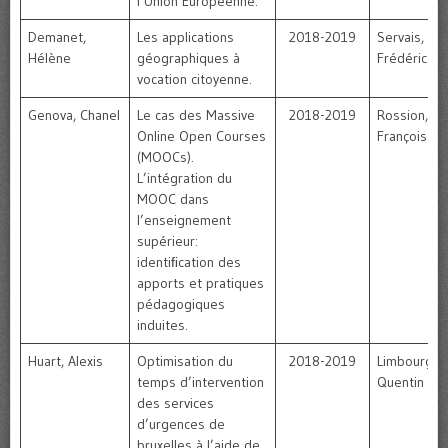
l’Union Européenne.
Demanet,
Les applications
2018-2019
Servais,
Hélène
géographiques à
Frédéric
vocation citoyenne.
Genova, Chanel
Le cas des Massive
2018-2019
Rossion,
Online Open Courses
Françoise
(MOOCs).
L’intégration du
MOOC dans
l’enseignement
supérieur:
identiﬁcation des
apports et pratiques
pédagogiques
induites.
Huart, Alexis
Optimisation du
2018-2019
Limbourg,
temps d’intervention
Quentin
des services
d’urgences de
bruxelles à l’aide de