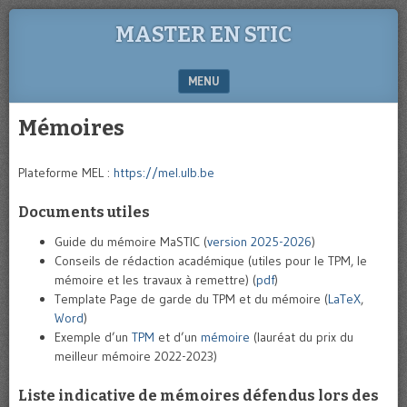
MASTER EN STIC
MENU
SKIP TO CONTENT
Mémoires
Plateforme MEL :
https://mel.ulb.be
Documents utiles
Guide du mémoire MaSTIC (
version 2025-2026
)
Conseils de rédaction académique (utiles pour le TPM, le
mémoire et les travaux à remettre) (
pdf
)
Template Page de garde du TPM et du mémoire (
LaTeX
,
Word
)
Exemple d’un
TPM
et d’un
mémoire
(lauréat du prix du
meilleur mémoire 2022-2023)
Liste indicative de mémoires défendus lors des