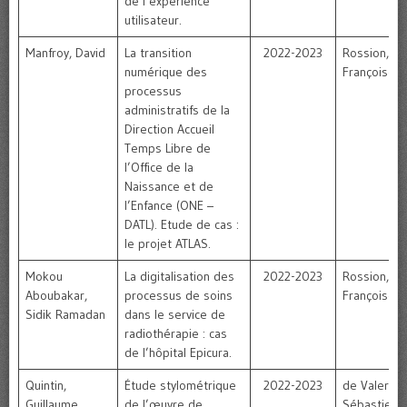
de l’expérience
utilisateur.
Manfroy, David
La transition
2022-2023
Rossion,
numérique des
Françoise
processus
administratifs de la
Direction Accueil
Temps Libre de
l’Office de la
Naissance et de
l’Enfance (ONE –
DATL). Etude de cas :
le projet ATLAS.
Mokou
La digitalisation des
2022-2023
Rossion,
Aboubakar,
processus de soins
Françoise
Sidik Ramadan
dans le service de
radiothérapie : cas
de l’hôpital Epicura.
Quintin,
Étude stylométrique
2022-2023
de Valeriola
Guillaume
de l’œuvre de
Sébastien