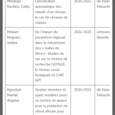
Metango
Classification
2024-2025
de Valeriola
Kenfack, Cathy
automatique des
Sébastien
nœuds d’un réseau :
le cas de réseaux de
citation.
Mokam
De l’impact du
2024-2025
Limbourg,
Neguem,
paramètre régional
Quentin
Jauline
dans le mécanisme
des « bulles de
filtres»: études de
cas sur le moteur de
recherche GOOGLE,
le réseau social
Instagram et CHAT
GPT.
Ngoufack
Quelles données et
2024-2025
de Valeriola
Nanfah,
quels modèles peut-
Sébastien
Angelot
on mettre en œuvre
pour la prédiction du
climat africain pour