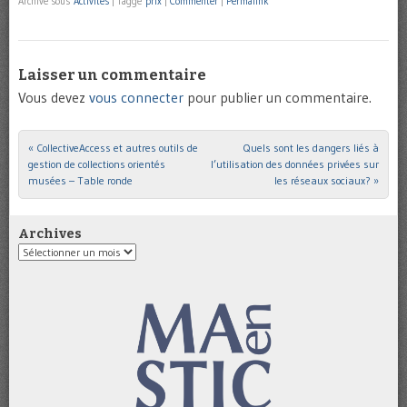
Archivé sous
Activités
|
Taggé
prix
|
Commenter
|
Permalink
Laisser un commentaire
Vous devez
vous connecter
pour publier un commentaire.
«
CollectiveAccess et autres outils de
Quels sont les dangers liés à
Post navigation
gestion de collections orientés
l’utilisation des données privées sur
musées – Table ronde
les réseaux sociaux?
»
Archives
Archives