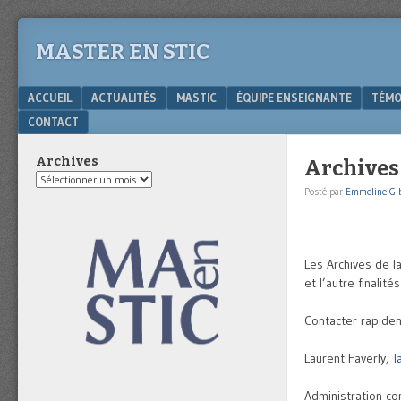
MASTER EN STIC
Menu
SKIP TO CONTENT
ACCUEIL
ACTUALITÉS
MASTIC
ÉQUIPE ENSEIGNANTE
TÉMO
CONTACT
Archives
Archives
Archives
Posté par
Emmeline Gi
Les Archives de l
et l’autre finalité
Contacter rapide
Laurent Faverly,
l
Administration co