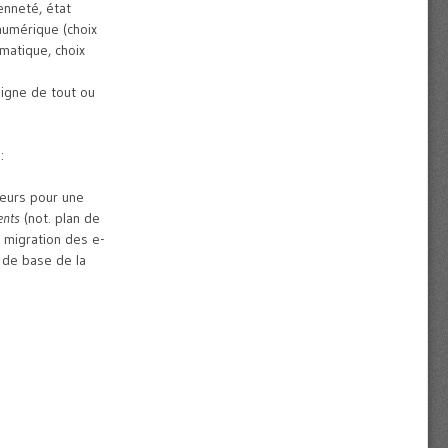
enneté, état
 numérique (choix
matique, choix
ligne de tout ou
:
teurs pour une
ents
(not. plan de
 migration des e-
s de base de la