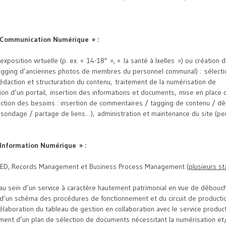
« Communication Numérique » :
exposition virtuelle (p. ex. « 14-18″ », « la santé à Ixelles ») ou créatio
agging d’anciennes photos de membres du personnel communal) : sélect
rédaction et structuration du contenu, traitement de la numérisation de
on d’un portail, insertion des informations et documents, mise en place
onction des besoins : insertion de commentaires / tagging de contenu / d
 sondage / partage de liens…), administration et maintenance du site (pe
 Information Numérique » :
, GED, Records Management et Business Process Management (
plusieurs s
au sein d’un service à caractère hautement patrimonial en vue de débouch
n d’un schéma des procédures de fonctionnement et du circuit de product
’élaboration du tableau de gestion en collaboration avec le service produc
ent d’un plan de sélection de documents nécessitant la numérisation et