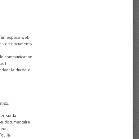
n d’un espace web
ion de documents
 de communication
épôt
ndant la durée du
tages
) :
er sur la
ion documentaire
teur,
/ou la