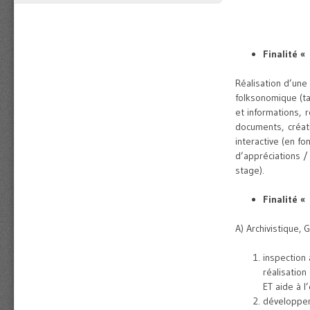
Finalité 
Réalisation d’une 
folksonomique (t
et informations, 
documents, créati
interactive (en f
d’appréciations /
stage).
Finalité «
A) Archivistique
inspection 
réalisatio
ET aide à l
développem