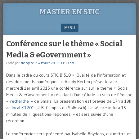
MASTER EN STIC
MENU
SKIP TO CONTENT
Conférence sur le thème « Social
Media & eGovernment »
Posté par
shengche
le
4 février 2015, 11:19 am
Dans le cadre du cours STIC B 510 « Qualité de l’information et
des documents numériques », Vandy Berten présentera le
mercredi 1er avril 2015 une conférence sur sur le thème « Social
Media & eGovernment » résultant d’une étude au sein de l’équipe
«
recherche
» de Smals. La présentation est prévue de 17h à 19h
au
local K3.201
(ULB, Campus du Solbosch). La séance inclura 15
minutes de « questions-réponses » et sera suivie d’une
réception.
Le conférencier sera présenté par Isabelle Boydens, qui mettra en