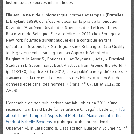
historique aux sources informatiques.
Elle est l’auteur de « Informatique, normes et temps » (Bruxelles,
E. Bruylant, 1999), qui s’est vu décerner le prix de la fondation
Davin de l’Académie Royale des Sciences, des Lettres et des
Beaux Arts de Belgique. Elle a coédité en 2011 chez Springer à
New York l’ouvrage suivant auquel elle a contribué en tant
qu’auteur : Boydens I., « Strategic Issues Relating to Data Quality
for E-government: Learning from an Approach Adopted in
Belgium ». In Assar S., Boughzala I. et Boydens I., éds., « Practical
Studies in E-Government : Best Practices from Around the World »
(p. 113-130, chapitre 7). En 2012, elle a publié une synthèse de ses
travaux dans la revue « Les Annales des Mines », « L’océan des
données et le canal des normes » (Paris, n° 67, juillet 2012, pp.
22-29).
L’ensemble de ses publications ont fait l’objet en 2011 d’une
recension par David Bade (Université de Chicago) : Bade D., «
It’s
about Time!: Temporal Aspects of Metadata Management in the
Work of Isabelle Boydens
» (rubrique « the International
Observer »). In Cataloging & Classification Quarterly, volume 49, n°