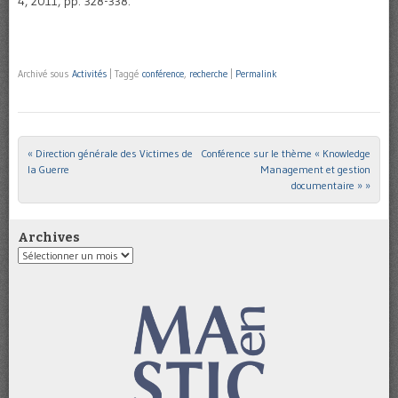
4, 2011, pp. 328-338.
Archivé sous
Activités
|
Taggé
conférence
,
recherche
|
Permalink
«
Direction générale des Victimes de
Conférence sur le thème « Knowledge
Post navigation
la Guerre
Management et gestion
documentaire »
»
Archives
Archives