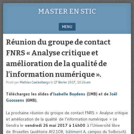
MASTER EN STIC
MENU
SKIP TO CONTENT
Réunion du groupe de contact
FNRS « Analyse critique et
amélioration de la qualité de
l’information numérique ».
Posté par
Mathias Coeckelbergs
le
17 février 2017, 10:24 am
Téléchargez les slides d’
Isabelle Boydens
(1MB) et de
Joël
Goossens
(6MB).
La prochaine réunion du groupe de contact FNRS « Analyse critique
et amélioration de la qualité de l’information numérique » se
tiendra le
vendredi 26 mai 2017 à 14h00
à l’Université libre
de Bruxelles (auditoire AY2.108,
bâtiment A
, campus du Solbosch).