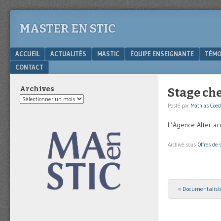
MASTER EN STIC
Menu
SKIP TO CONTENT
ACCUEIL
ACTUALITÉS
MASTIC
ÉQUIPE ENSEIGNANTE
TÉMO
CONTACT
Archives
Stage che
Archives
Posté par
Mathias Coec
L’Agence Alter acc
Archivé sous
Offres de 
«
Documentaliste
Post navigat