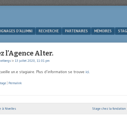
IGNAGES D’ALUMNI
RECHERCHE
PARTENAIRES
MÉMOIRES
STAG
z l’Agence Alter.
kelbergs
le
13 juillet 2020, 11:01 pm
ueille un.e stagiaire. Plus d’information se trouve
ici
.
stage
|
Permalink
 à Nivelles
Stage chez la fondation 
ion