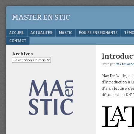
MASTER EN STIC
Menu
SKIP TO CONTENT
ACCUEIL
ACTUALITÉS
MASTIC
ÉQUIPE ENSEIGNANTE
TÉMO
CONTACT
Archives
Introduc
Archives
Posté par
Max De Wilde
Max De Wilde, ass
d’introduction à 
d’architecture de
déroulera au DB11