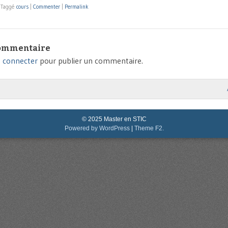
|
Taggé
cours
|
Commenter
|
Permalink
commentaire
 connecter
pour publier un commentaire.
ion
© 2025 Master en STIC
Powered by WordPress
|
Theme F2.