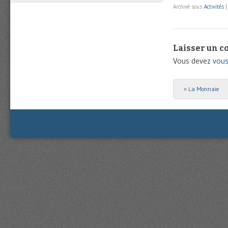
Archivé sous
Activités
Laisser un 
Vous devez
vous
«
La Monnaie
Post navigat