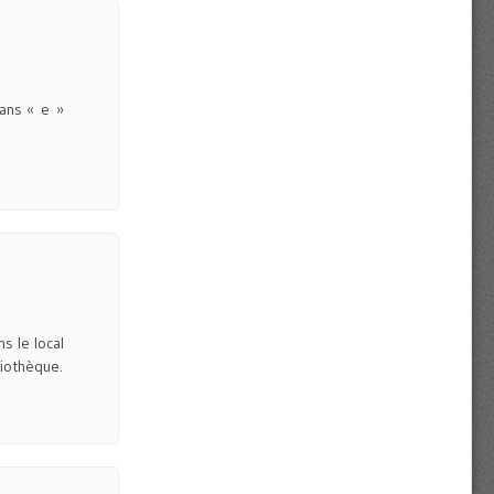
ans « e »
s le local
liothèque.