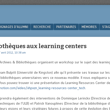
IGNAGES D’ALUMNI
RECHERCHE
PARTENAIRES
MÉMOIRES
STAG
iothèques aux learning centers
 avril 2012, 10:38 am
Archives & Bibliothèques organisent un workshop sur le sujet des learnin
ham Bulpitt (Université de Kingston) afin qu’il présente ses travaux sur le
s bibliothèques universitaires vers ce nouveau modèle. Il nous expliquera s
 Vous pouvez trouver ici une présentation du Learning Resources Center de
motion.com/video/xhpxzn_learning-resources-center_tech
.
endra également des interventions de Dominique Lerinckx (Directrice de
echniques de l’ULB) et Patrick Vanouplines (Directeur de la bibliothèque d
eurs visions et leurs stratégies futures à propos de cette évolution des 