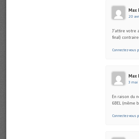
Max 
20 avr
J’attire votre
final) contrai
Connectez-vous p
Max 
3 mai
En raison du n
6BEL (même bât
Connectez-vous p