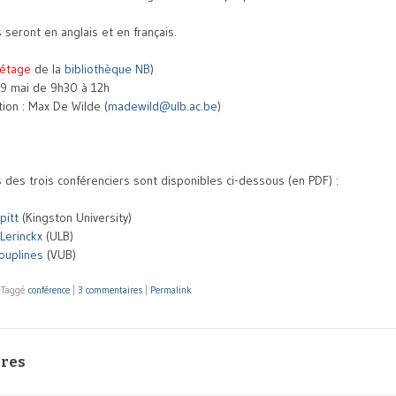
 seront en anglais et en français.
étage
de la
bibliothèque NB
)
 9 mai de 9h30 à 12h
tion : Max De Wilde (
madewild@ulb.ac.be
)
 des trois conférenciers sont disponibles ci-dessous (en PDF) :
pitt
(Kingston University)
Lerinckx
(ULB)
ouplines
(VUB)
|
Taggé
conférence
|
3 commentaires
|
Permalink
res