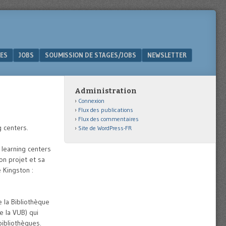
ES
JOBS
SOUMISSION DE STAGES/JOBS
NEWSLETTER
Administration
Connexion
Flux des publications
Flux des commentaires
g centers.
Site de WordPress-FR
s learning centers
on projet et sa
 Kingston :
 la Bibliothèque
e la VUB) qui
bibliothèques.