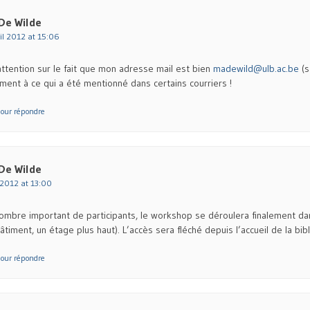
De Wilde
il 2012 at 15:06
 attention sur le fait que mon adresse mail est bien
madewild@ulb.ac.be
(s
rement à ce qui a été mentionné dans certains courriers !
our répondre
De Wilde
 2012 at 13:00
ombre important de participants, le workshop se déroulera finalement dan
iment, un étage plus haut). L’accès sera fléché depuis l’accueil de la bib
our répondre