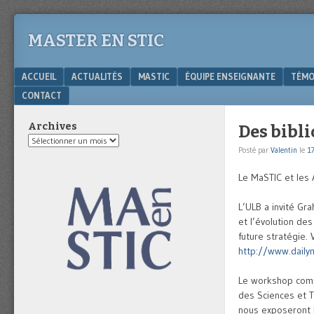
MASTER EN STIC
Menu
SKIP TO CONTENT
ACCUEIL
ACTUALITÉS
MASTIC
ÉQUIPE ENSEIGNANTE
TÉMO
CONTACT
Archives
Des bibl
Archives
Posté par
Valentin
le
17
Le MaSTIC et les 
L’ULB a invité Gra
et l’évolution de
future stratégie.
http://www.daily
Le workshop compr
des Sciences et T
nous exposeront l