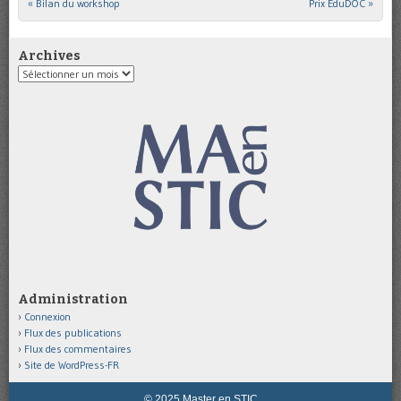
«
Bilan du workshop
Prix EduDOC
»
Post navigation
Archives
Archives
Administration
Connexion
Flux des publications
Flux des commentaires
Site de WordPress-FR
© 2025 Master en STIC