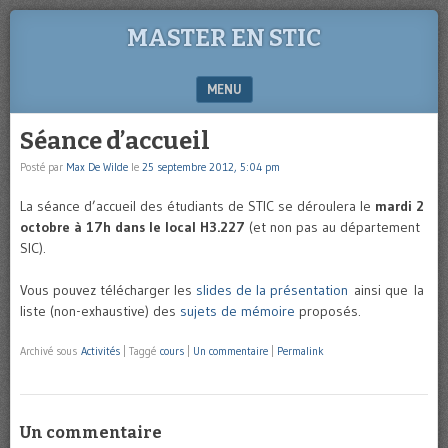
MASTER EN STIC
MENU
SKIP TO CONTENT
Séance d’accueil
Posté par
Max De Wilde
le
25 septembre 2012, 5:04 pm
La séance d’accueil des étudiants de STIC se déroulera le
mardi 2
octobre à 17h dans le local H3.227
(et non pas au département
SIC).
Vous pouvez télécharger les
slides de la présentation
ainsi que la
liste (non-exhaustive) des
sujets de mémoire
proposés.
Archivé sous
Activités
|
Taggé
cours
|
Un commentaire
|
Permalink
Un commentaire