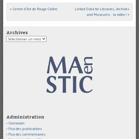
«
Centre d’Art de Rouge-Cloître
Linked Data for Libraries, Archives
Post navigation
and Museums : la vidéo !
»
Archives
Archives
Administration
Connexion
Flux des publications
Flux des commentaires