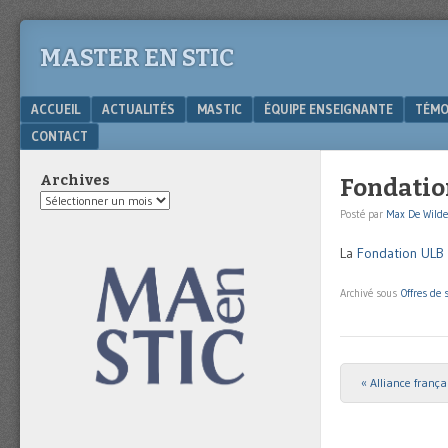
MASTER EN STIC
Menu
SKIP TO CONTENT
ACCUEIL
ACTUALITÉS
MASTIC
ÉQUIPE ENSEIGNANTE
TÉMO
CONTACT
Archives
Fondatio
Archives
Posté par
Max De Wilde
La
Fondation ULB
Archivé sous
Offres de 
«
Alliance frança
Post navigat