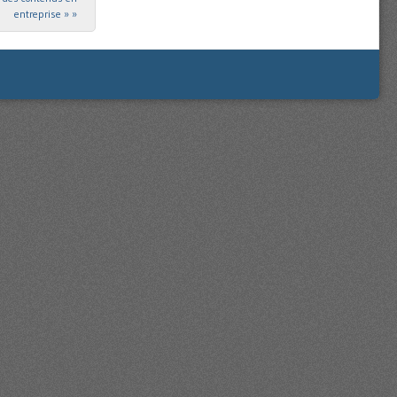
entreprise »
»