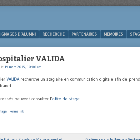
IGNAGES D’ALUMNI
RECHERCHE
PARTENAIRES
MÉMOIRES
STAG
ospitalier VALIDA
le
19 mars 2015, 10:06 am
lier
VALIDA
recherche un stagiaire en communication digitale afin de prend
tranet.
éressés peuvent consulter l’
offre de stage
.
stage
|
Permalink
 le thème « Knowledge Management et
Conférence sur le thème « Gestio
ion