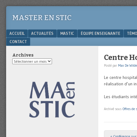
MASTER EN STIC
Menu
SKIP TO CONTENT
ACCUEIL
ACTUALITÉS
MASTIC
ÉQUIPE ENSEIGNANTE
TÉMO
CONTACT
Archives
Centre H
Archives
Posté par
Max De Wilde
Le centre hospita
réalisation d’un in
Les étudiants int
Archivé sous
Offres de 
«
Conférence sur
Post navigat