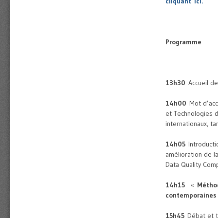
cliquant
ici
.
Programme
13h30
Accueil de
14h00
Mot d’acc
et Technologies d
internationaux, t
14h05
Introducti
amélioration de l
Data Quality Com
14h15
«
Méthod
contemporaines 
15h45
Débat et t