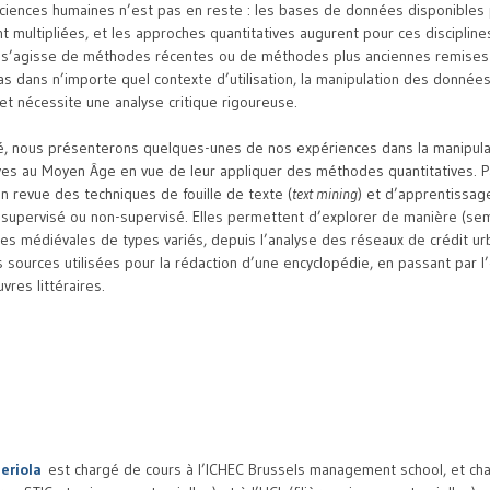
ciences humaines n’est pas en reste : les bases de données disponibles 
t multipliées, et les approches quantitatives augurent pour ces discipline
l s’agisse de méthodes récentes ou de méthodes plus anciennes remises 
s dans n’importe quel contexte d’utilisation, la manipulation des donné
 et nécessite une analyse critique rigoureuse.
é, nous présenterons quelques-unes de nos expériences dans la manipul
ives au Moyen Âge en vue de leur appliquer des méthodes quantitatives. Pa
 revue des techniques de fouille de texte (
text mining
) et d’apprentissa
, supervisé ou non-supervisé. Elles permettent d’explorer de manière (se
s médiévales de types variés, depuis l’analyse des réseaux de crédit urb
es sources utilisées pour la rédaction d’une encyclopédie, en passant par l
res littéraires.
eriola
est chargé de cours à l’ICHEC Brussels management school, et ch