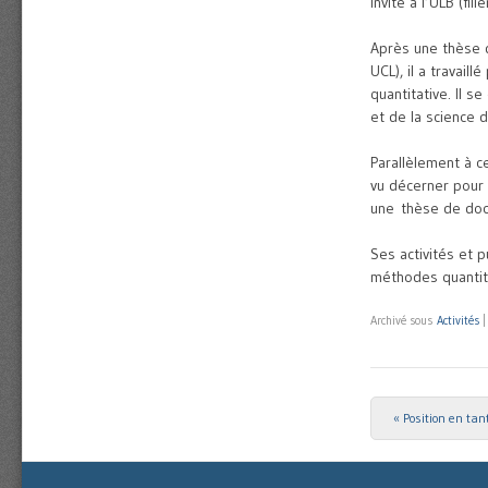
invité à l’ULB (fil
Après une thèse d
UCL), il a travail
quantitative. Il 
et de la science 
Parallèlement à c
vu décerner pour 
une
thèse de doc
Ses activités et p
méthodes quantita
Archivé sous
Activités
«
Position en ta
Post navigat