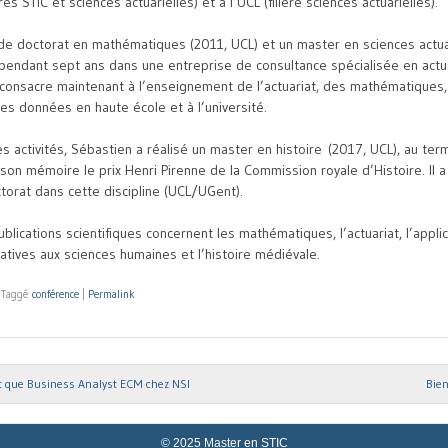
ières STIC et sciences actuarielles) et à l’UCL (filière sciences actuarielles
).
e doctorat en mathématiques (2011, UCL) et un master en sciences actuar
lé pendant sept ans dans une entreprise de consultance spécialisée en actu
se consacre maintenant à l’enseignement de l’actuariat, des mathématiques,
des données en haute école et à l’université.
es activités, Sébastien a réalisé un master en histoire
(2017, UCL), au term
son mémoire le prix Henri Pirenne de la Commission royale d’Histoire. Il 
torat dans cette discipline (UCL/UGent).
ublications scientifiques concernent les mathématiques, l’actuariat, l’appli
tives aux sciences humaines et l’histoire médiévale.
|
Taggé
conférence
|
Permalink
nt que Business Analyst ECM chez NSI
Bie
ion
© 2025 Master en STIC