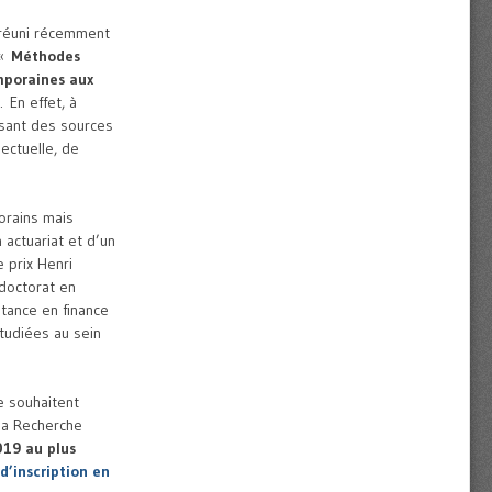
t réuni récemment
 «
Méthodes
mporaines aux
s.
En effet, à
ssant des sources
lectuelle, de
orains mais
actuariat et d’un
e prix Henri
doctorat en
ltance en finance
étudiées au sein
e souhaitent
 la Recherche
019 au plus
d’inscription en