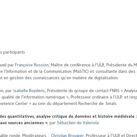
s participants
ueil par
Françoise Rossion
, Maître de conférence à l’ULB, Présidente du 
e l’Information et de la Communication (MaSTIC) et
consultante dans des 
ant en gestion des connaissances qu’en matière de digitalisation
.
on, par
Isabelle Boydens
, Présidente du groupe de contact FNRS « Analyse
a qualité de l’information numérique », Professeur ordinaire à l’ULB et re
petence Center » au sein du département Recherche de Smals
es quantitatives, analyse critique de données et histoire médiévale 
aux sources anciennes
»
, par
Sébastien de Valeriola
able ronde. Modérateurs :
Christian Brouwer
, Professeur à l’ULB et Direc