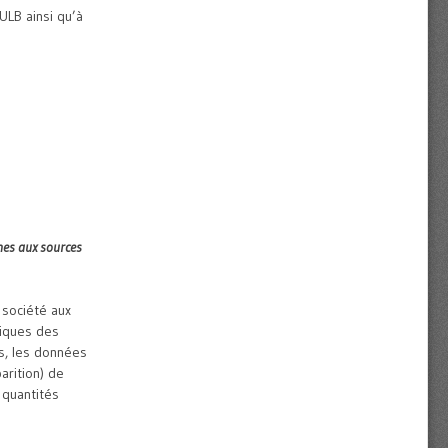
ULB ainsi qu’à
nes aux sources
 société aux
tiques des
s, les données
arition) de
quantités