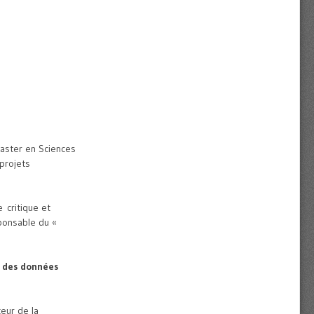
Master en Sciences
projets
 critique et
sponsable du «
: des données
teur de la