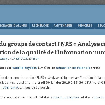
IGNAGES D’ALUMNI
RECHERCHE
PARTENAIRES
MÉMOIRES
STAG
du groupe de contact FNRS « Analyse cr
ion de la qualité de l’information nu
kelbergs
le
17 août 2018, 10:43 am
lides d’
Isabelle Boydens
(1MB) et de
Sébastien de Valeriola
(7MB).
ion du groupe de contact FNRS « Analyse critique et amélioration de la qu
érique » se tiendra le
mercredi 30 janvier 2019 à 13h30
à l’Université 
8,
bâtiment A
, campus du Solbosch).
, le groupe se situe au confluent des
sciences appliquées
et des
sciences