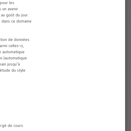
pour les
s un avenir
au goût du jour.
es dans ce domaine
ation de données
rmi celles-ci,
ge automatique
mi-)automatique
ain jusqu’à
’étude du style
argé de cours