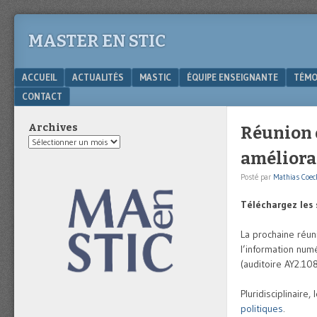
MASTER EN STIC
Menu
SKIP TO CONTENT
ACCUEIL
ACTUALITÉS
MASTIC
ÉQUIPE ENSEIGNANTE
TÉMO
CONTACT
Archives
Réunion 
Archives
améliorat
Posté par
Mathias Coec
Téléchargez les s
La prochaine réun
l’information num
(auditoire AY2.10
Pluridisciplinaire
politiques
.