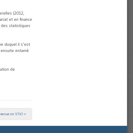
ielles (2012,
ariat et en finance
 des statistiques
e duquel il s’est
a ensuite entamé
cation de
nvenue en STIC!
»