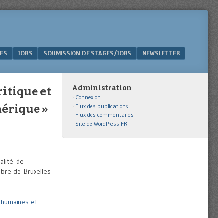
ES
JOBS
SOUMISSION DE STAGES/JOBS
NEWSLETTER
Administration
itique et
Connexion
mérique »
Flux des publications
Flux des commentaires
Site de WordPress-FR
alité de
libre de Bruxelles
 humaines et