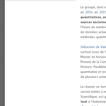
Le groupe, dont n
en
2014
, en
201
quantitatives, a
sources ancien
l’heure du numéri
de données actuell
méthodes quantita
Sébastien de Vale
surtout issus de 
Master en histoire
Pirenne de la Com
Histoire. Parallè
quantitative et en
de plusieurs unive
La réunion se ter
seront invités à i
Scientifique, est 
tard
à l’événemen