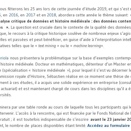
ous fêterons les 25 ans lors de cette journée d’étude 2019, et qui s’es
5
, en
2016
, en
2017
et en
2018
,
abordera cette année le thème suivant:
nalyse critique de données et histoire médiévale : des données conte
nes
».
La question est cruciale dans le contexte de la qualité des donnée
que, le recours à la critique historique soulève de nombreux enjeux s’agi
es et passées et peut bénéficier, en guise d’aide à l’interprétation intel
tives telles que le «
text mining
» ou le «
machine learning
».
riola
nous présentera la problématique sur la base d’exemples contemp
l’histoire médiévale. Docteur en mathématiques, détenteur d’un Master en 
 (spécialisation « histoire médiévale »), pour lequel il s’est vu décerner l
mission royale d’Histoire, Sébastien réalise en ce moment une thèse de 
lement à ces études, il a acquis une solide expérience en entreprise (consu
 actuariat) et est maintenant chargé de cours dans les disciplines qu’il a 
rsités.
minera par une table ronde au cours de laquelle tous les participants qui l
ntervenir. L’accès à la rencontre, qui est financée par le Fonds National de
gratuit ; il est toutefois indispensable de s’inscrire
avant le 23 janvier 2
t, le nombre de places disponibles étant limité.
Accédez au formulaire 