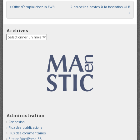
«
Offre d’emploi chez la FWB
2 nouvelles postes à la fondation ULB
Post navigation
»
Archives
Archives
Administration
Connexion
Flux des publications
Flux des commentaires
Site de WordPress-FR