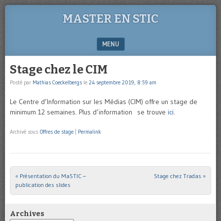
MASTER EN STIC
MENU
SKIP TO CONTENT
Stage chez le CIM
Posté par
Mathias Coeckelbergs
le
24 septembre 2019, 8:59 am
Le Centre d’Information sur les Médias (CIM) offre un stage de
minimum 12 semaines. Plus d’information se trouve
ici
.
Archivé sous
Offres de stage
|
Permalink
«
Présentation du MaSTIC –
Stage chez Tradas
»
Post navigation
publication des slides
Archives