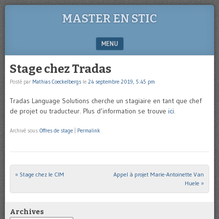
MASTER EN STIC
MENU
SKIP TO CONTENT
Stage chez Tradas
Posté par
Mathias Coeckelbergs
le
24 septembre 2019, 5:45 pm
Tradas Language Solutions cherche un stagiaire en tant que chef
de projet ou traducteur. Plus d’information se trouve
ici
.
Archivé sous
Offres de stage
|
Permalink
«
Stage chez le CIM
Appel à projet Marie-Antoinette Van
Post navigation
Huele
»
Archives