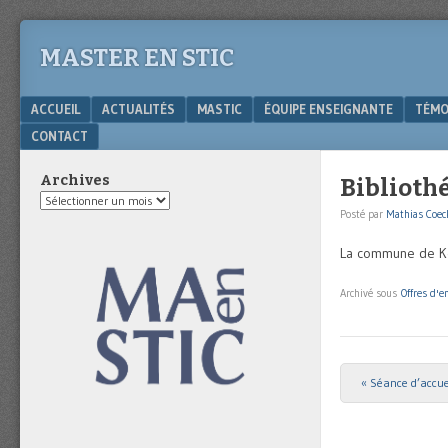
MASTER EN STIC
Menu
SKIP TO CONTENT
ACCUEIL
ACTUALITÉS
MASTIC
ÉQUIPE ENSEIGNANTE
TÉMO
CONTACT
Archives
Biblioth
Archives
Posté par
Mathias Coec
La commune de Koe
Archivé sous
Offres d'e
«
Séance d’accue
Post navigat