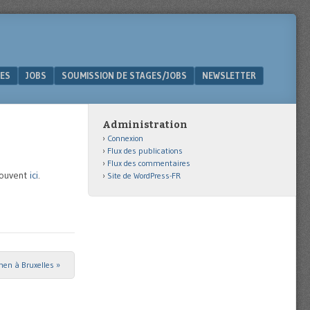
ES
JOBS
SOUMISSION DE STAGES/JOBS
NEWSLETTER
Administration
Connexion
Flux des publications
Flux des commentaires
rouvent
ici
.
Site de WordPress-FR
men à Bruxelles
»