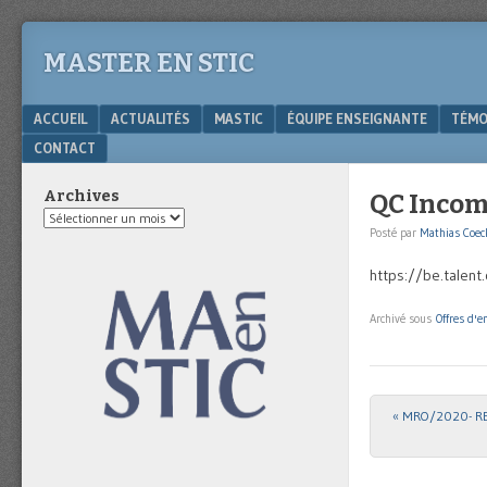
MASTER EN STIC
Menu
SKIP TO CONTENT
ACCUEIL
ACTUALITÉS
MASTIC
ÉQUIPE ENSEIGNANTE
TÉMO
CONTACT
Archives
QC Incom
Archives
Posté par
Mathias Coec
https://be.talen
Archivé sous
Offres d'e
«
MRO/2020- R
Post navigat