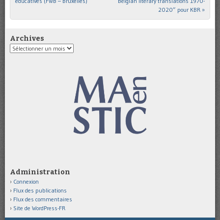
éducatives (FWB – Bruxelles)
Belgian literary translations 1970-
2020” pour KBR
»
Archives
Archives
Administration
Connexion
Flux des publications
Flux des commentaires
Site de WordPress-FR