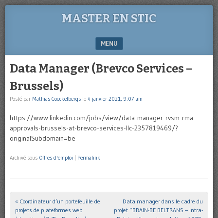
MASTER EN STIC
MENU
SKIP TO CONTENT
Data Manager (Brevco Services –
Brussels)
Posté par
Mathias Coeckelbergs
le
4 janvier 2021, 9:07 am
https://www.linkedin.com/jobs/view/data-manager-rvsm-rma-
approvals-brussels-at-brevco-services-llc-2357819469/?
originalSubdomain=be
Archivé sous
Offres d'emploi
|
Permalink
«
Coordinateur d’un portefeuille de
Data manager dans le cadre du
Post navigation
projets de plateformes web
projet “BRAIN-BE BELTRANS – Intra-