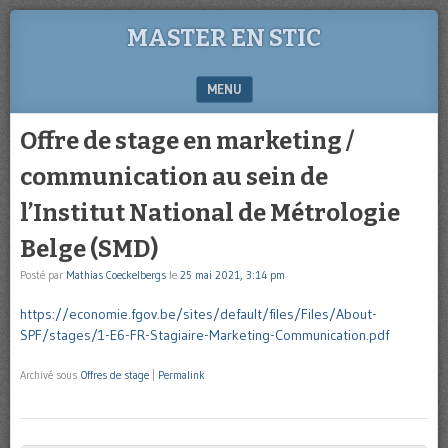
MASTER EN STIC
MENU
SKIP TO CONTENT
Offre de stage en marketing /
communication au sein de
l’Institut National de Métrologie
Belge (SMD)
Posté par
Mathias Coeckelbergs
le
25 mai 2021, 3:14 pm
https://economie.fgov.be/sites/default/files/Files/About-
SPF/stages/1-E6-FR-Stagiaire-Marketing-Communication.pdf
Archivé sous
Offres de stage
|
Permalink