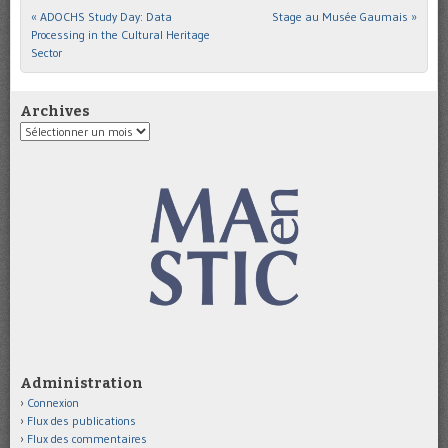
«
ADOCHS Study Day: Data
Stage au Musée Gaumais
»
Post navigation
Processing in the Cultural Heritage
Sector
Archives
Archives
Administration
Connexion
Flux des publications
Flux des commentaires