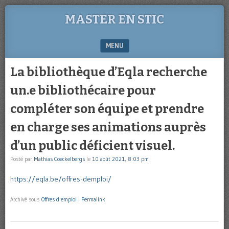
MASTER EN STIC
MENU
SKIP TO CONTENT
La bibliothèque d’Eqla recherche
un.e bibliothécaire pour
compléter son équipe et prendre
en charge ses animations auprès
d’un public déficient visuel.
Posté par
Mathias Coeckelbergs
le
10 août 2021, 8:03 pm
https://eqla.be/offres-demploi/
Archivé sous
Offres d'emploi
|
Permalink