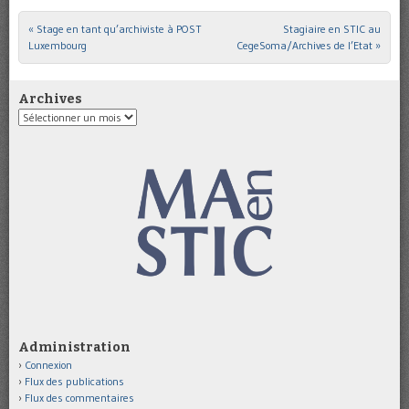
«
Stage en tant qu’archiviste à POST
Stagiaire en STIC au
Post navigation
Luxembourg
CegeSoma/Archives de l’Etat
»
Archives
Archives
Administration
Connexion
Flux des publications
Flux des commentaires