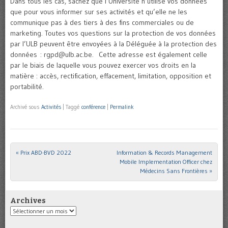
Dans tous les cas, sachez que l’Université n’utilise vos données
que pour vous informer sur ses activités et qu’elle ne les
communique pas à des tiers à des fins commerciales ou de
marketing. Toutes vos questions sur la protection de vos données
par l’ULB peuvent être envoyées à la Déléguée à la protection des
données : rgpd@ulb.ac.be. Cette adresse est également celle
par le biais de laquelle vous pouvez exercer vos droits en la
matière : accès, rectification, effacement, limitation, opposition et
portabilité.
Archivé sous
Activités
|
Taggé
conférence
|
Permalink
«
Prix ABD-BVD 2022
Information & Records Management
Post navigation
Mobile Implementation Officer chez
Médecins Sans Frontières
»
Archives
Archives