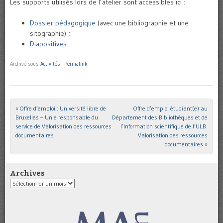
Les supports utilisés lors de l’atelier sont accessibles ici :
Dossier pédagogique
(avec une bibliographie et une
sitographie) ;
Diapositives
.
Archivé sous
Activités
|
Permalink
«
Offre d’emploi : Université libre de
Offre d’emploi étudiant(e) au
Post navigation
Bruxelles – Un·e responsable du
Département des Bibliothèques et de
service de Valorisation des ressources
l’Information scientifique de l’ULB.
documentaires
Valorisation des ressources
documentaires
»
Archives
Archives