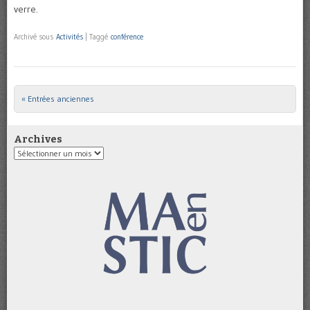
verre.
Archivé sous
Activités
|
Taggé
conférence
« Entrées anciennes
Post navigation
Archives
Archives