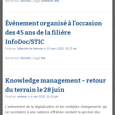
Archivé sous
Activités
|
Taggé
conférence
,
fête
Événement organisé à l’occasion
des 45 ans de la filière
InfoDoc/STIC
Posté par
Sébastien de Valeriola
le
23 mars 2023, 10:17 am
Archivé sous
Activités
|
Taggé
fête
Knowledge management – retour
du terrain le 28 juin
Posté par
svhoolan
le
6 mai 2019, 12:03 pm
L’avènement de la digitalisation et les multiples changements qui
se succèdent à une cadence effrénée rendent la gestion des