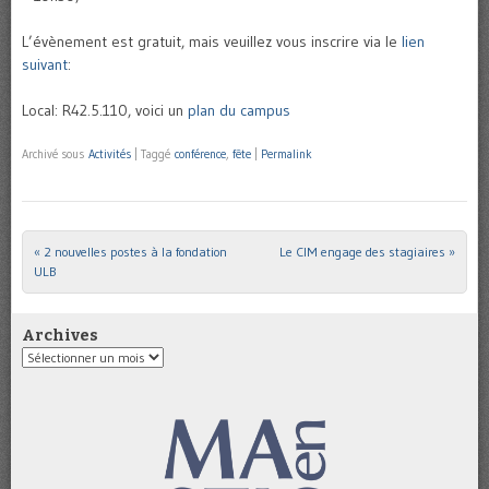
L’évènement est gratuit, mais veuillez vous inscrire via le
lien
suivant
:
Local: R42.5.110, voici un
plan du campus
Archivé sous
Activités
|
Taggé
conférence
,
fête
|
Permalink
«
2 nouvelles postes à la fondation
Le CIM engage des stagiaires
»
Post navigation
ULB
Archives
Archives