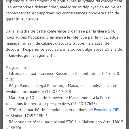
apprendre suffisamment vite pour suivre le rythme du changement.
Les entreprises doivent créer, améliorer et déployer de nouvelles
connaissances et supprimer les connaissances obsolètes afin de
garantir leur survie.
Dans le cadre de cette conférence organisée par la filière STIC,
nous aurons l’occasion d’entendre le rôle joué par le knowledge
manager au sein du cabinet d’avocats Stibbe mais aussi de
découvrir l’expérience acquise par la police belge après 10 ans de
« knowledge management ».
Programme:
– Introduction par Françoise Rossion, présidente de la filière STIC
(17h)
– Régis Panisi: Le Legal Knowledge Manager – la polyvalence en
évolution permanente (17h05-17h30)
– Marc Borry: 10 ans de Knowledge Management à la Police:
« lessons learned » et perspectives (17h30-17h55)
– STIC et le marché de l’emploi – interventions de
Exquando
,
IRIS
et
Akuino
(17h55-18h15)
– Réception et réseautage alumni STIC à la Maison des Arts (18h15
– 19h30)