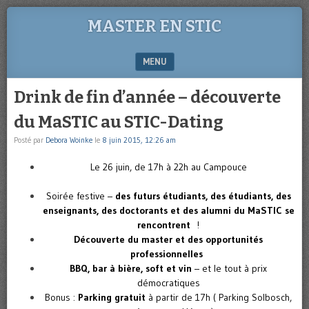
MASTER EN STIC
MENU
SKIP TO CONTENT
Drink de fin d’année – découverte
du MaSTIC au STIC-Dating
Posté par
Debora Woinke
le
8 juin 2015, 12:26 am
Le 26 juin, de 17h à 22h au Campouce
Soirée festive –
des futurs étudiants, des étudiants, des
enseignants,
des doctorants et des alumni du MaSTIC se
rencontrent
!
Découverte du master et des opportunités
professionnelles
BBQ, bar à bière, soft et vin
– et le tout à prix
démocratiques
Bonus :
Parking gratuit
à partir de 17h ( Parking Solbosch,