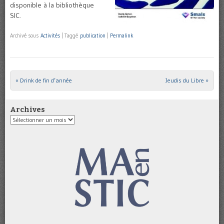
disponible à la bibliothèque
SIC.
Archivé sous
Activités
|
Taggé
publication
|
Permalink
«
Drink de fin d’année
Jeudis du Libre
»
Post navigation
Archives
Archives