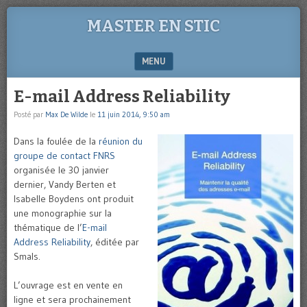
MASTER EN STIC
MENU
SKIP TO CONTENT
E-mail Address Reliability
Posté par
Max De Wilde
le
11 juin 2014, 9:50 am
Dans la foulée de la
réunion du
groupe de contact FNRS
organisée le 30 janvier
dernier, Vandy Berten et
Isabelle Boydens ont produit
une monographie sur la
thématique de l’
E-mail
Address Reliability
, éditée par
Smals.
L’ouvrage est en vente en
ligne et sera prochainement