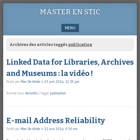
MASTER EN STIC
MENU
SKIP TO CONTENT
Archives des articles taggés
publication
Linked Data for Libraries, Archives
and Museums : la vidéo !
Posté par
Max De Wilde
le
23 juin 2014, 12:39 pm
Archivé sous
Activités
|
Taggé
publication
E-mail Address Reliability
Posté par
Max De Wilde
le
11 juin 2014, 9:50 am