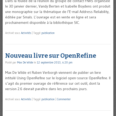
Dans la foulée de la réunion du groupe de contact FNRS organisée
le 30 janvier dernier, Vandy Berten et Isabelle Boydens ont produit
une monographie sur la thématique de l’E-mail Address Reliability,
éditée par Smals. L’ouvrage est en vente en ligne et sera
prochainement disponible à la bibliothèque SIC.
Archivé sous
Activités
|
Taggé
publication
Nouveau livre sur OpenRefine
Posté par
Max De Wilde
le
12 septembre 2013, 4:20 pm
Max De Wilde et Ruben Verborgh viennent de publier un livre
intitulé Using OpenRefine sur le logiciel open-source OpenRefine. Il
s’agit du premier ouvrage de référence sur cet outil, dont la
version 2.6 devrait paraître dans les prochains jours.
Archivé sous
Activités
|
Taggé
publication
|
Commenter