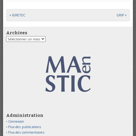
«
IGRETEC
GRIP
»
Post navigation
Archives
Archives
Administration
Connexion
Flux des publications
Flux des commentaires