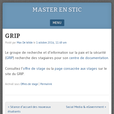
MASTER EN STIC
MENU
SKIP TO CONTENT
GRIP
Posté par
Max De Wilde
le
1 octobre 2014, 11:49 am
Le groupe de recherche et d’information sur la paix et la sécurité
(
GRIP
) recherche des stagiaires pour son
centre de documentation
.
Consultez l’
offre de stage
ou la
page consacrée aux stages
sur le
site du GRIP.
Archivé sous
Offres de stage
|
Permalink
«
Séance d’accueil des nouveaux
Social Media & eGovernment
»
Post navigation
étudiants