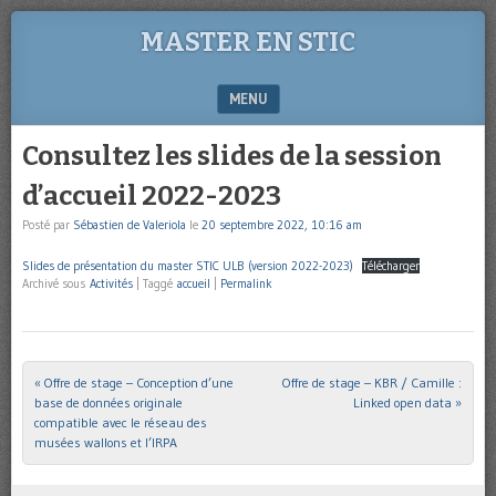
MASTER EN STIC
MENU
SKIP TO CONTENT
Consultez les slides de la session
d’accueil 2022-2023
Posté par
Sébastien de Valeriola
le
20 septembre 2022, 10:16 am
Slides de présentation du master STIC ULB (version 2022-2023)
Télécharger
Archivé sous
Activités
|
Taggé
accueil
|
Permalink
«
Offre de stage – Conception d’une
Offre de stage – KBR / Camille :
Post navigation
base de données originale
Linked open data
»
compatible avec le réseau des
musées wallons et l’IRPA