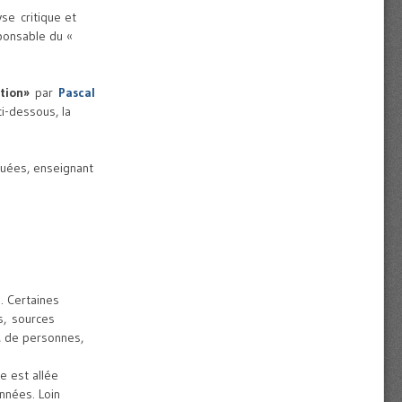
se critique et
sponsable du «
ation»
par
Pascal
ci-dessous, la
uées, enseignant
. Certaines
s, sources
s, de personnes,
e est allée
nnées. Loin