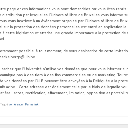
ette page et ces informations vous sont demandées car vous êtes repris 
e distribution par lesquelles l’Université libre de Bruxelles vous informe su
ous vous inscrivez à un événement organisé par l’Université libre de Bruxe
 sur la protection des données personnelles est entré en application le
 à cette législation et attache une grande importance à la protection de
el.
t notamment possible, à tout moment, de vous désinscrire de cette invitati
Coeckelbergs@ulb.be
, sachez que l’Université n’utilise vos données que pour vous informer sur
mmunique pas à des tiers à des fins commerciales ou de marketing. Toute
 de vos données par l’ULB peuvent être envoyées à la Déléguée à la prote
b.ac.be. Cette adresse est également celle par le biais de laquelle vo
atière : accès, rectification, effacement, limitation, opposition et portabilit
|
Taggé
conférence
|
Permalink