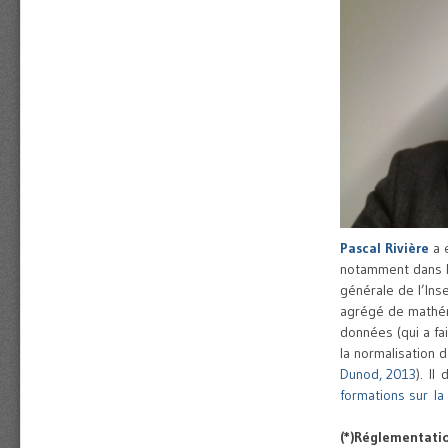
Pascal Rivière
a e
notamment dans le 
générale de l’Inse
agrégé de mathéma
données (qui a fai
la normalisation 
Dunod, 2013
). Il
formations sur l
(*)Réglementatio