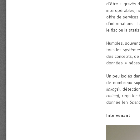
d’être « gravés d
interopérables, n
offre de services
d’informations : 
le fisc ou la stat
Humbles, souvent 
tous les systèmes
des concepts, de n
données » nécessa
Un peu isolés dans
de nombreux sujet
linkage
), détectio
editing
), register-
donnée (en
Scien
Intervenant