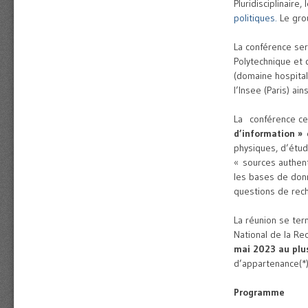
Pluridisciplinaire
politiques.
Le gro
La conférence se
Polytechnique et 
(domaine hospitali
l’Insee (Paris) ai
La conférence ce
d’information
»
physiques, d’étud
« sources authent
les bases de donn
questions de rec
La réunion se term
National de la Rec
mai 2023 au plu
d’appartenance(*)
Programme