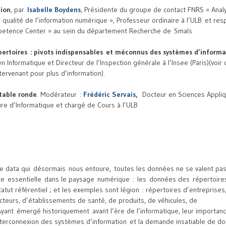
tion
, par
Isabelle Boydens
, Présidente du groupe de contact FNRS « Analy
a qualité de l’information numérique », Professeur ordinaire à l’ULB et re
petence Center » au sein du département Recherche de Smals
pertoires : pivots indispensables et méconnus des systèmes d’inform
n Informatique et Directeur de l’Inspection générale à l’Insee (Paris)(voir 
tervenant pour plus d’information).
table ronde
. Modérateur :
Frédéric Servais
,
Docteur en Sciences Appliq
ure d’Informatique et chargé de Cours à l’ULB
 data qui désormais nous entoure, toutes les données ne se valent pas
ce essentielle dans le paysage numérique : les données des répertoire
atut référentiel ; et les exemples sont légion : répertoires d’entreprise
ecteurs, d’établissements de santé, de produits, de véhicules, de
Ayant émergé historiquement avant l’ère de l’informatique, leur importanc
interconnexion des systèmes d’information et la demande insatiable de do