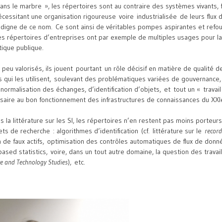
ans le marbre », les répertoires sont au contraire des systèmes vivants,
écessitant une organisation rigoureuse voire industrialisée de leurs flux 
 digne de ce nom. Ce sont ainsi de véritables pompes aspirantes et refo
les répertoires d’entreprises ont par exemple de multiples usages pour la 
istique publique.
peu valorisés, ils jouent pourtant un rôle décisif en matière de qualité 
 qui les utilisent, soulevant des problématiques variées de gouvernance, d
ormalisation des échanges, d’identification d’objets, et tout un « travail 
ire au bon fonctionnement des infrastructures de connaissances du XXIe
 la littérature sur les SI, les répertoires n’en restent pas moins porteurs
s de recherche : algorithmes d’identification (cf. littérature sur le
record
n de faux actifs, optimisation des contrôles automatiques de flux de don
based statistics, voire, dans un tout autre domaine, la question des travail
ce and Technology Studies
), etc.