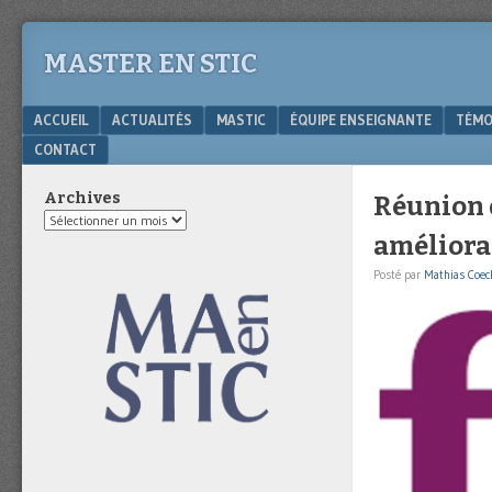
MASTER EN STIC
Menu
SKIP TO CONTENT
ACCUEIL
ACTUALITÉS
MASTIC
ÉQUIPE ENSEIGNANTE
TÉMO
CONTACT
Archives
Réunion 
Archives
améliorat
Posté par
Mathias Coec