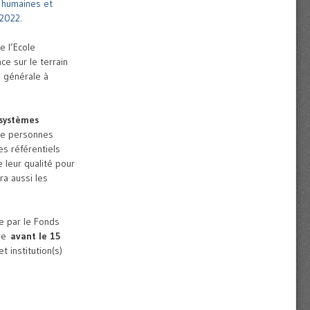
 humaines et
2022
.
e l’Ecole
e sur le terrain
n générale à
 systèmes
 de personnes
es référentiels
 leur qualité pour
a aussi les
ée par le Fonds
ire
avant le 15
 institution(s)