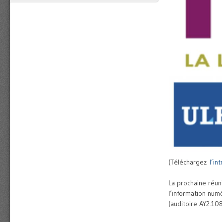
(Téléchargez
l’in
La prochaine réun
l’information num
(auditoire AY2.10