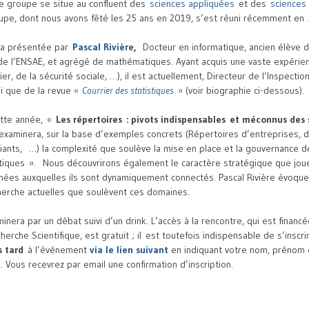
, le groupe se situe au confluent des
sciences appliquées
et des
sciences
upe, dont nous avons fêté les 25 ans en 2019, s’est réuni récemment en
ra présentée par
Pascal Rivière
,
Docteur en informatique, ancien élève d
de l’ENSAE, et agrégé de mathématiques. Ayant acquis une vaste expérienc
er, de la sécurité sociale, …), il est actuellement, Directeur de l’Inspectio
nsi que de la revue
«
Courrier des statistiques
»
(voir biographie ci-dessous).
tte année, «
Les répertoires : pivots indispensables et méconnus des
examinera, sur la base d’exemples concrets (Répertoires d’entreprises,
iants, …) la complexité que soulève la mise en place et la gouvernance d
iques ». Nous découvrirons également le caractère stratégique que joue
ées auxquelles ils sont dynamiquement connectés. Pascal Rivière évoquer
herche actuelles que soulèvent ces domaines.
inera par un débat suivi d’un drink. L’accès à la rencontre, qui est financ
herche Scientifique, est gratuit ; il est toutefois indispensable de s’inscr
s tard
à l’événement
via le lien suivant
en indiquant votre nom, prénom et
. Vous recevrez par email une confirmation d’inscription.