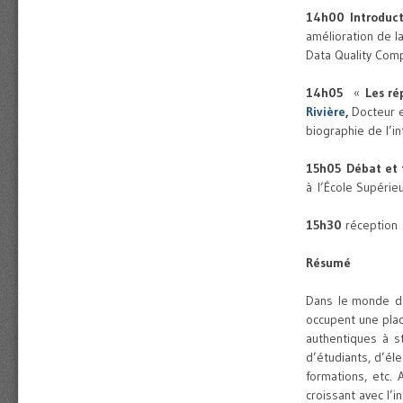
14h00
Introduc
amélioration de l
Data Quality Com
14h05
«
Les ré
Rivière
,
Docteur e
biographie de l’in
15h05
Débat et 
à l’École Supérie
15h30
réception
Résumé
Dans le monde de
occupent une pla
authentiques à st
d’étudiants, d’él
formations, etc. 
croissant avec l’