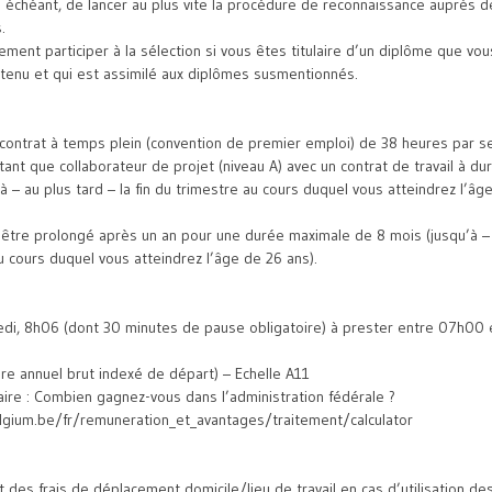
as échéant, de lancer au plus vite la procédure de reconnaissance auprès d
.
ment participer à la sélection si vous êtes titulaire d’un diplôme que vou
tenu et qui est assimilé aux diplômes susmentionnés.
contrat à temps plein (convention de premier emploi) de 38 heures par s
ant que collaborateur de projet (niveau A) avec un contrat de travail à d
à – au plus tard – la fin du trimestre au cours duquel vous atteindrez l’âg
 être prolongé après un an pour une durée maximale de 8 mois (jusqu’à – 
au cours duquel vous atteindrez l’âge de 26 ans).
edi, 8h06 (dont 30 minutes de pause obligatoire) à prester entre 07h00
ire annuel brut indexé de départ) – Echelle A11
aire : Combien gagnez-vous dans l’administration fédérale ?
lgium.be/fr/remuneration_et_avantages/traitement/calculator
es frais de déplacement domicile/lieu de travail en cas d’utilisation de