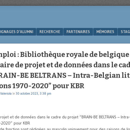
IGNAGES D’ALUMNI
RECHERCHE
PARTENAIRES
MÉMOIRES
STAG
mploi : Bibliothèque royale de belgique
ire de projet et de données dans le ca
BRAIN-BE BELTRANS – Intra-Belgian li
ions 1970-2020” pour KBR
Valeriola
le
30 octobre 2023, 3:38 pm
rojet et de données dans le cadre du projet “BRAIN-BE BELTRANS – Intra-B
0-2020” pour KBR
de fonction sont rédigées au masculin uniquement pour des raisons de lisi