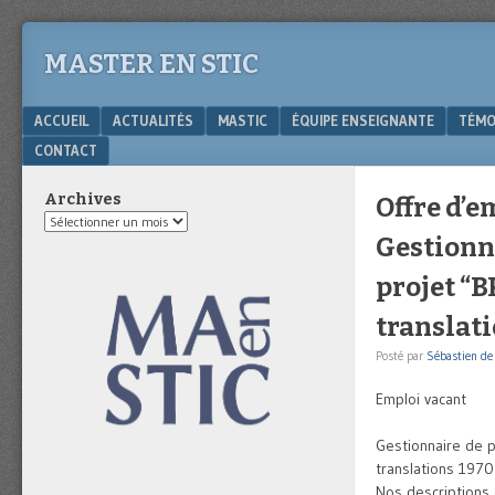
MASTER EN STIC
Menu
SKIP TO CONTENT
ACCUEIL
ACTUALITÉS
MASTIC
ÉQUIPE ENSEIGNANTE
TÉMO
CONTACT
Archives
Offre d’e
Archives
Gestionna
projet “
translat
Posté par
Sébastien de 
Emploi vacant
Gestionnaire de p
translations 197
Nos descriptions 