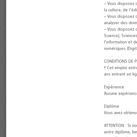
– Vous disposez d
la culture, de l’é
– Vous disposez 
analyser des donn
– Vous disposez d
Science), Science
l’information et 
numériques (Digit
CONDITIONS DE P
!! Cet emploi ent
ans entrent en li
Expérience
Aucune expérience
Diplôme
Vous avez obtenu 
ATTENTION : Si v
votre diplôme, liv