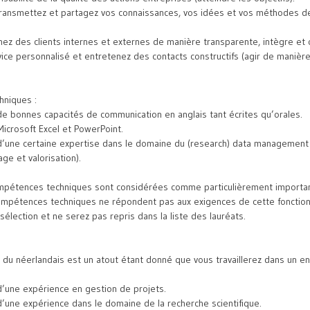
ransmettez et partagez vos connaissances, vos idées et vos méthodes de 
z des clients internes et externes de manière transparente, intègre et o
vice personnalisé et entretenez des contacts constructifs (agir de manièr
niques :
e bonnes capacités de communication en anglais tant écrites qu’orales.
Microsoft Excel et PowerPoint.
’une certaine expertise dans le domaine du (research) data management (
age et valorisation).
compétences techniques sont considérées comme particulièrement importan
compétences techniques ne répondent pas aux exigences de cette fonction
sélection et ne serez pas repris dans la liste des lauréats.
 du néerlandais est un atout étant donné que vous travaillerez dans un 
’une expérience en gestion de projets.
’une expérience dans le domaine de la recherche scientifique.