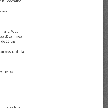
e la Fédération
s avez
emaine. Vous
urée déterminée
e de 26 ans).
au plus tard – la
 et 18h00.
s transports en