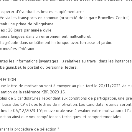
récupérer d’éventuelles heures supplémentaires.
sée via les transports en commun (proximité de la gare Bruxelles-Central).
tenir une prime de bilinguisme.
s : 26 jours par année civile.
sieurs langues dans un environnement multiculturel.
il agréable dans un bâtiment historique avec terrasse et jardin.
ux musées fédéraux.
utes les informations (avantages …) relatives au travail dans les instances
lgium.be), le portail du personnel fédéral.
ELECTION
’une lettre de motivation sont à envoyer au plus tard le 20/11/2023 via e-
ention de la référence KBR-2023-16.
plus de 5 candidatures répondant aux conditions de participation, une pr
r base des CV et des lettres de motivation. Les candidats retenus seront 
a lieu le 05/12/2023. L’épreuve orale vise à évaluer votre motivation et l
 fonction ainsi que vos compétences techniques et comportementales.
ernant la procédure de sélection ?