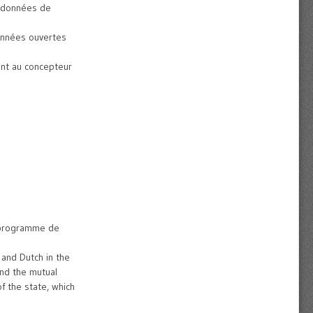
es données de
données ouvertes
ent au concepteur
u programme de
 and Dutch in the
and the mutual
f the state, which