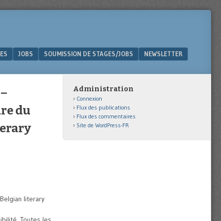
ES
JOBS
SOUMISSION DE STAGES/JOBS
NEWSLETTER
Administration
 –
Connexion
dre du
Flux des publications
Flux des commentaires
terary
Site de WordPress-FR
elgian literary
bilité. Toutes les