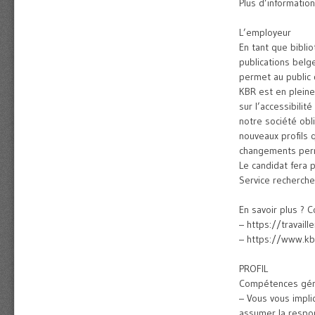
Plus d’informatio
L’employeur
En tant que bibli
publications belge
permet au public d
KBR est en pleine
sur l’accessibilit
notre société obl
nouveaux profils 
changements perm
Le candidat fera 
Service recherche
En savoir plus ? 
– https://travail
– https://www.kb
PROFIL
Compétences gén
– Vous vous impli
assumer la respons