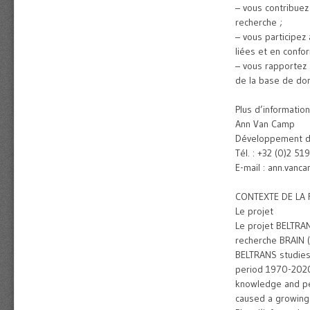
– vous contribuez 
recherche ;
– vous participez
liées et en confo
– vous rapportez 
de la base de do
Plus d’information
Ann Van Camp
Développement de
Tél. : +32 (0)2 51
E-mail : ann.van
CONTEXTE DE LA
Le projet
Le projet BELTRAN
recherche BRAIN (
BELTRANS studies 
period 1970-2020.
knowledge and per
caused a growing 