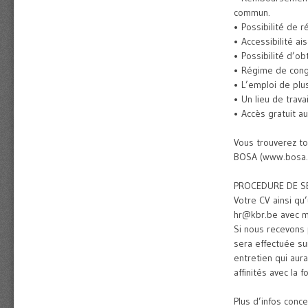
commun.
• Possibilité de 
• Accessibilité ai
• Possibilité d’ob
• Régime de congé
• L’emploi de plu
• Un lieu de trava
• Accès gratuit a
Vous trouverez to
BOSA (www.bosa.be
PROCEDURE DE S
Votre CV ainsi qu
hr@kbr.be avec m
Si nous recevons 
sera effectuée su
entretien qui aur
affinités avec la
Plus d’infos conc