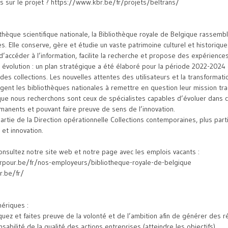
ns sur le projet ? https://www.kbr.be/fr/projets/beltrans/
othèque scientifique nationale, la Bibliothèque royale de Belgique rassemb
s. Elle conserve, gère et étudie un vaste patrimoine culturel et historique. 
’accéder à l’information, facilite la recherche et propose des expériences 
 évolution : un plan stratégique a été élaboré pour la période 2022-2024
é des collections. Les nouvelles attentes des utilisateurs et la transformati
igent les bibliothèques nationales à remettre en question leur mission trad
que nous recherchons sont ceux de spécialistes capables d’évoluer dans 
anents et pouvant faire preuve de sens de l’innovation.
partie de la Direction opérationnelle Collections contemporaines, plus part
 et innovation.
Consultez notre site web et notre page avec les emplois vacants :
lerpour.be/fr/nos-employeurs/bibliotheque-royale-de-belgique
r.be/fr/
ériques :
quez et faites preuve de la volonté et de l’ambition afin de générer des r
abilité de la qualité des actions entreprises (atteindre les objectifs).