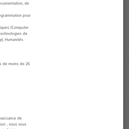
documentation, de
rogrammation pour
tiques (Computer
 technologies de
y), Humanités
és de moins de 26
naissance de
tion ; nous vous