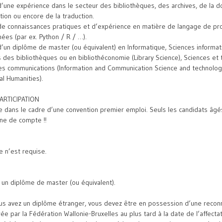
’une expérience dans le secteur des bibliothèques, des archives, de la 
dition ou encore de la traduction.
de connaissances pratiques et d’expérience en matière de langage de p
ées (par ex. Python / R / …).
’un diplôme de master (ou équivalent) en Informatique, Sciences informa
s des bibliothèques ou en bibliothéconomie (Library Science), Sciences et
des communications (Information and Communication Science and technolog
al Humanities).
ARTICIPATION
re dans le cadre d’une convention premier emploi. Seuls les candidats âg
gne de compte !!
 n’est requise.
un diplôme de master (ou équivalent).
ous avez un diplôme étranger, vous devez être en possession d’une recon
rée par la Fédération Wallonie-Bruxelles au plus tard à la date de l’affecta