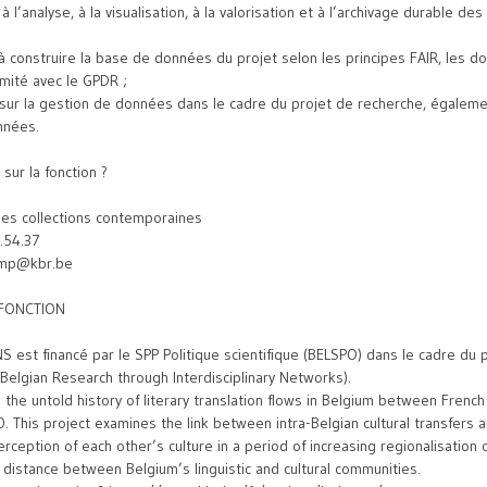
à l’analyse, à la visualisation, à la valorisation et à l’archivage durable d
 à construire la base de données du projet selon les principes FAIR, les 
rmité avec le GPDR ;
sur la gestion de données dans le cadre du projet de recherche, égalem
nnées.
 sur la fonction ?
s collections contemporaines
9.54.37
camp@kbr.be
 FONCTION
S est financé par le SPP Politique scientifique (BELSPO) dans le cadre d
Belgian Research through Interdisciplinary Networks).
the untold history of literary translation flows in Belgium between French
 This project examines the link between intra-Belgian cultural transfers 
ception of each other’s culture in a period of increasing regionalisation o
distance between Belgium’s linguistic and cultural communities.