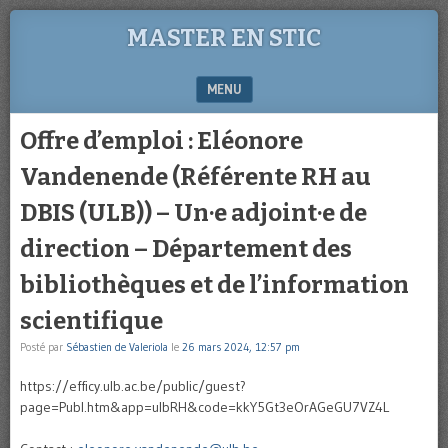
MASTER EN STIC
MENU
SKIP TO CONTENT
Offre d’emploi : Eléonore
Vandenende (Référente RH au
DBIS (ULB)) – Un·e adjoint·e de
direction – Département des
bibliothèques et de l’information
scientifique
Posté par
Sébastien de Valeriola
le
26 mars 2024, 12:57 pm
https://efficy.ulb.ac.be/public/guest?
page=Publ.htm&app=ulbRH&code=kkY5Gt3eOrAGeGU7VZ4L