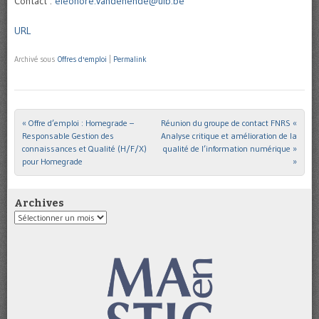
Contact :
eleonore.vandenende@ulb.be
URL
Archivé sous
Offres d'emploi
|
Permalink
«
Offre d’emploi : Homegrade –
Réunion du groupe de contact FNRS «
Post navigation
Responsable Gestion des
Analyse critique et amélioration de la
connaissances et Qualité (H/F/X)
qualité de l’information numérique »
pour Homegrade
»
Archives
Archives