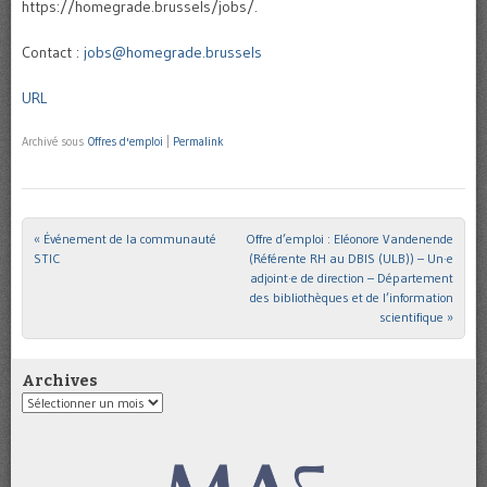
https://homegrade.brussels/jobs/.
Contact :
jobs@homegrade.brussels
URL
Archivé sous
Offres d'emploi
|
Permalink
«
Événement de la communauté
Offre d’emploi : Eléonore Vandenende
Post navigation
STIC
(Référente RH au DBIS (ULB)) – Un·e
adjoint·e de direction – Département
des bibliothèques et de l’information
scientifique
»
Archives
Archives