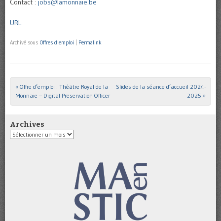
Contact :
jobs@lamonnaie.be
URL
Archivé sous
Offres d'emploi
|
Permalink
«
Offre d’emploi : Théâtre Royal de la
Slides de la séance d’accueil 2024-
Post navigation
Monnaie – Digital Preservation Officer
2025
»
Archives
Archives